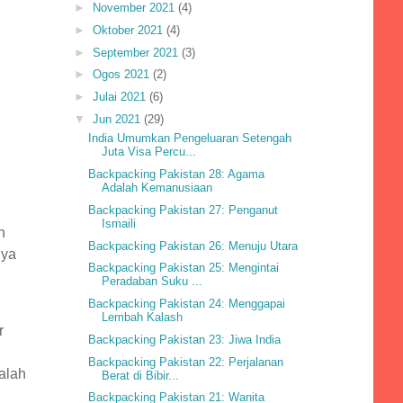
►
November 2021
(4)
►
Oktober 2021
(4)
►
September 2021
(3)
►
Ogos 2021
(2)
►
Julai 2021
(6)
▼
Jun 2021
(29)
India Umumkan Pengeluaran Setengah
Juta Visa Percu...
Backpacking Pakistan 28: Agama
Adalah Kemanusiaan
i
Backpacking Pakistan 27: Penganut
Ismaili
n
Backpacking Pakistan 26: Menuju Utara
nya
Backpacking Pakistan 25: Mengintai
Peradaban Suku ...
Backpacking Pakistan 24: Menggapai
Lembah Kalash
r
Backpacking Pakistan 23: Jiwa India
Backpacking Pakistan 22: Perjalanan
alah
Berat di Bibir...
Backpacking Pakistan 21: Wanita