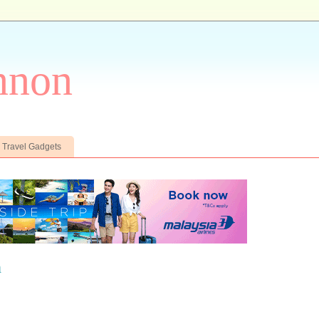
nnon
Travel Gadgets
h