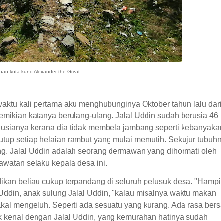
han kota kuno Alexander the Great
waktu kali pertama aku menghubunginya Oktober tahun lalu dar
emikian katanya berulang-ulang. Jalal Uddin sudah berusia 46
a usianya kerana dia tidak membela jambang seperti kebanyaka
utup setiap helaian rambut yang mulai memutih. Sekujur tubuh
ng. Jalal Uddin adalah seorang dermawan yang dihormati oleh
watan selaku kepala desa ini.
an beliau cukup terpandang di seluruh pelusuk desa. "Hampi
Uddin, anak sulung Jalal Uddin, "kalau misalnya waktu makan
kal mengeluh. Seperti ada sesuatu yang kurang. Ada rasa bers
k kenal dengan Jalal Uddin, yang kemurahan hatinya sudah