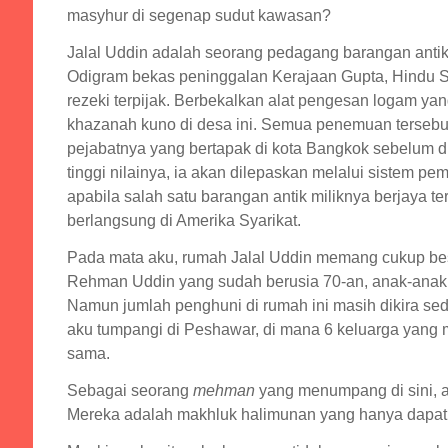
masyhur di segenap sudut kawasan?
Jalal Uddin adalah seorang pedagang barangan antik.
Odigram bekas peninggalan Kerajaan Gupta, Hindu 
rezeki terpijak. Berbekalkan alat pengesan logam yan
khazanah kuno di desa ini. Semua penemuan tersebut b
pejabatnya yang bertapak di kota Bangkok sebelum di
tinggi nilainya, ia akan dilepaskan melalui sistem p
apabila salah satu barangan antik miliknya berjaya 
berlangsung di Amerika Syarikat.
Pada mata aku, rumah Jalal Uddin memang cukup besar
Rehman Uddin yang sudah berusia 70-an, anak-anak 
Namun jumlah penghuni di rumah ini masih dikira se
aku tumpangi di Peshawar, di mana 6 keluarga yang
sama.
Sebagai seorang
mehman
yang menumpang di sini, a
Mereka adalah makhluk halimunan yang hanya dapat