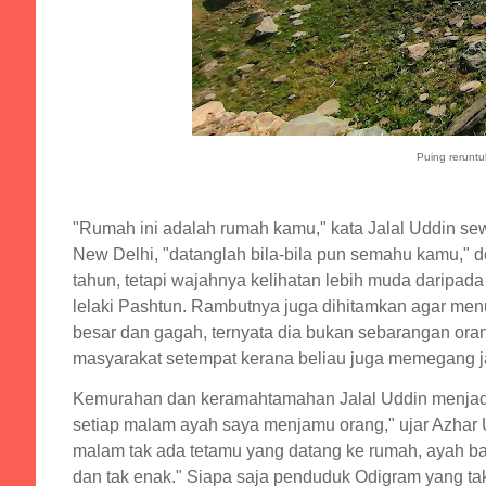
Puing reruntu
"Rumah ini adalah rumah kamu," kata Jalal Uddin se
New Delhi, "datanglah bila-bila pun semahu kamu," d
tahun, tetapi wajahnya kelihatan lebih muda daripad
lelaki Pashtun. Rambutnya juga dihitamkan agar men
besar dan gagah, ternyata dia bukan sebarangan ora
masyarakat setempat kerana beliau juga memegang ja
Kemurahan dan keramahtamahan Jalal Uddin menjadik
setiap malam ayah saya menjamu orang," ujar Azhar 
malam tak ada tetamu yang datang ke rumah, ayah ba
dan tak enak." Siapa saja penduduk Odigram yang ta