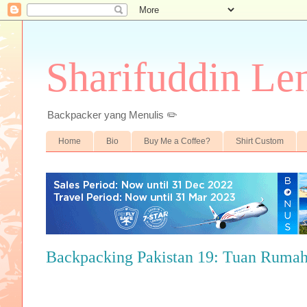
Sharifuddin Le
Backpacker yang Menulis ✏️
Home
Bio
Buy Me a Coffee?
Shirt Custom
Backpacking Pakistan 19: Tuan Ruma