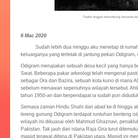
Tradisi tinggal sebumbung bersama k
6 Mac 2020
Sudah lebih dua minggu aku menetap di ruma
keluarganya yang terletak di jantung pekan Odigram,
Odigram merupakan sebuah desa kecil yang hanya berj
Swat. Beberapa pakar arkeologi telah mengenal past
sebagai Ora dan Bazira, sebuah kota kuno di mana A
sebelum menawan sepenuhnya wilayah tersebut. Ahli 
tahun 1950-an dan berpendapat ia sudah pun diduduk
Semasa zaman Hindu Shahi dari abad ke-8 hingga aba
lereng gunung Odigram terdapat runtuhan benteng ist
wilayah ini dikuasai oleh Mahmud Ghaznavi, penak
Pakistan. Tak jauh dari istana Raja Gira turut dite
masjid terawal dibina di Pakistan utara. Masjid ini 