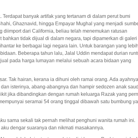
 Terdapat banyak artifak yang tertanam di dalam perut bumi
Shahi, Ghaznavid, hingga Empayar Mughal yang menjadi sumb
g diimport dari California, beliau telah menemukan ratusan
ahkan tidak dijual di dalam negara, tapi dipamerkan di galeri
hantar ke berbagai lagi negara lain. Untuk barangan yang lebi
embidaan. Beberapa tahun lalu, Jalal Uddin mendapat durian run
terjual pada harga lumayan melalui sebuah acara bidaan yang
. Tak hairan, kerana ia dihuni oleh ramai orang. Ada ayahnya
dan isterinya, abang-abangnya dan hampir sedozen anak saud
dikit jika dibandingkan dengan rumah keluarga Razak yang per
 mempunyai seramai 54 orang tinggal dibawah satu bumbung y
ku sama sekali tak pernah melihat penghuni wanita rumah ini.
 aku dengar suaranya dan nikmati masakannya.