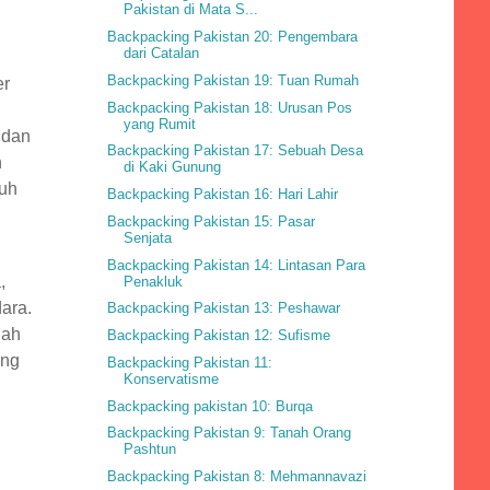
Pakistan di Mata S...
Backpacking Pakistan 20: Pengembara
dari Catalan
Backpacking Pakistan 19: Tuan Rumah
er
Backpacking Pakistan 18: Urusan Pos
yang Rumit
 dan
Backpacking Pakistan 17: Sebuah Desa
h
di Kaki Gunung
tuh
Backpacking Pakistan 16: Hari Lahir
Backpacking Pakistan 15: Pasar
Senjata
Backpacking Pakistan 14: Lintasan Para
,
Penakluk
ara.
Backpacking Pakistan 13: Peshawar
nah
Backpacking Pakistan 12: Sufisme
ang
Backpacking Pakistan 11:
Konservatisme
Backpacking pakistan 10: Burqa
Backpacking Pakistan 9: Tanah Orang
Pashtun
Backpacking Pakistan 8: Mehmannavazi