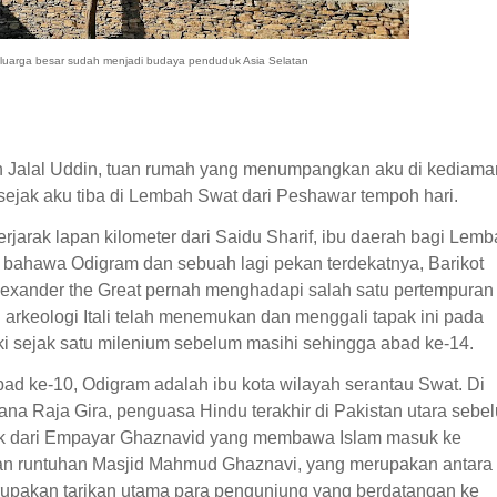
eluarga besar sudah menjadi budaya penduduk Asia Selatan
h Jalal Uddin, tuan rumah yang menumpangkan aku di kediama
 sejak aku tiba di Lembah Swat dari Peshawar tempoh hari.
arak lapan kilometer dari Saidu Sharif, ibu daerah bagi Lem
i bahawa Odigram dan sebuah lagi pekan terdekatnya, Barikot
lexander the Great pernah menghadapi salah satu pertempuran
arkeologi Itali telah menemukan dan menggali tapak ini pada
i sejak satu milenium sebelum masihi sehingga abad ke-14.
d ke-10, Odigram adalah ibu kota wilayah serantau Swat. Di
ana Raja Gira, penguasa Hindu terakhir di Pakistan utara sebe
luk dari Empayar Ghaznavid yang membawa Islam masuk ke
mukan runtuhan Masjid Mahmud Ghaznavi, yang merupakan antara
merupakan tarikan utama para pengunjung yang berdatangan ke