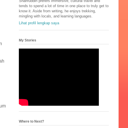
Sharifuddin prefers immersive, cultural travel and
tends to spend a lot of time in one place to truly get to
know it. Aside from writing, he enjoys trekking,
mingling with locals, and learning languages.
Lihat profil lengkap saya
My Stories
n
bah
lum
Where to Next?