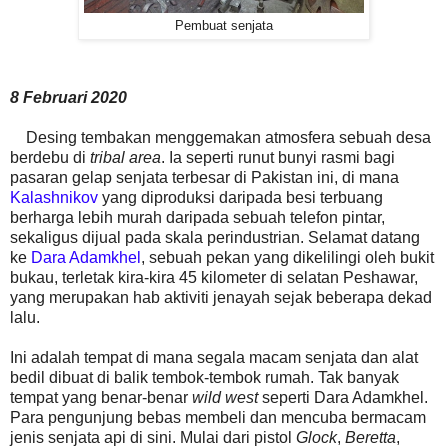
Pembuat senjata
8 Februari 2020
Desing tembakan menggemakan atmosfera sebuah desa
berdebu di
tribal area
. Ia seperti runut bunyi rasmi bagi
pasaran gelap senjata terbesar di Pakistan ini, di mana
Kalashnikov
yang diproduksi daripada besi terbuang
berharga lebih murah daripada sebuah telefon pintar,
sekaligus dijual pada skala perindustrian. Selamat datang
ke
Dara Adamkhel
, sebuah pekan yang dikelilingi oleh bukit
bukau, terletak kira-kira 45 kilometer di selatan Peshawar,
yang merupakan hab aktiviti jenayah sejak beberapa dekad
lalu.
Ini adalah tempat di mana segala macam senjata dan alat
bedil dibuat di balik tembok-tembok rumah. Tak banyak
tempat yang benar-benar
wild west
seperti Dara Adamkhel.
Para pengunjung bebas membeli dan mencuba bermacam
jenis senjata api di sini. Mulai dari pistol
Glock
,
Beretta
,