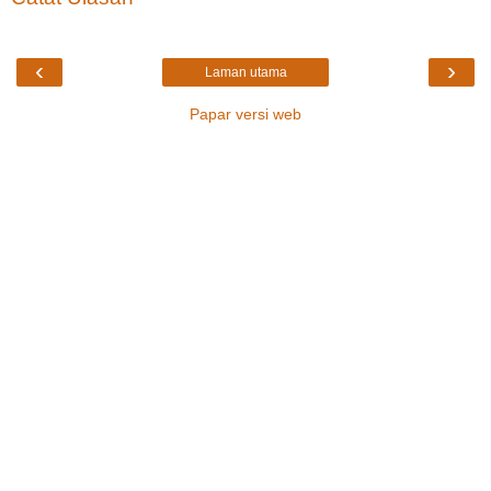
‹
›
Laman utama
Papar versi web