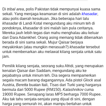
Di
tribal area
, polis Pakistan tidak mempunyai kuasa sama
sekali. Yang menjaga keamanan di sini adalah
khasadar
,
atau polis daerah kesukuan. Jika beberapa hari lalu
khasadar
di Landi Kotal mengundang aku minum teh di
pondoknya,
khasadar
di sini malah lain pula ceritanya.
Mereka jauh lebih tegas dan mahu menghalau aku keluar
dari Dara Adamkhel. Orang asing memang tidak dibenarkan
berada di sini sama sekali. Mujur Qaisar berjaya
meyakinkan (atau mungkin merasuah?)
khasadar
tersebut
untuk membenarkan aku melawat kilang senjata untuk satu
jam.
Pemilik kilang senjata, seorang suku Afridi, yang merupakan
kenalan Qaisar dan Saddam, mengundang aku ke
pejabatnya untuk minum teh. Dia segera mempamerkan
segala macam barang dagangannya. Ada pistol
Glock
asal
Austria,
Beretta
buatan Itali,
Tisas
dari Turki yang harganya
bermula dari 5000 Rupee (RM150).
Kalashnikov
cuma
19000 Rupee. Senapang laras
MP5
berharga 7000 Rupee.
Aku tak tahu senjata-senjata yang dijual di sini, dengan
harga yang semurah ini, akan mampu bertahan untuk