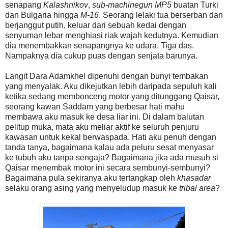
senapang
Kalashnikov
,
sub-machinegun
MP5
buatan Turki
dan Bulgaria hingga
M-16
. Seorang lelaki tua berserban dan
berjanggut putih, keluar dari sebuah kedai dengan
senyuman lebar menghiasi riak wajah kedutnya. Kemudian
dia menembakkan senapangnya ke udara. Tiga das.
Nampaknya dia cukup puas dengan senjata barunya.
Langit Dara Adamkhel dipenuhi dengan bunyi tembakan
yang menyalak. Aku dikejutkan lebih daripada sepuluh kali
ketika sedang membonceng motor yang ditunggang Qaisar,
seorang kawan Saddam yang berbesar hati mahu
membawa aku masuk ke desa liar ini. Di dalam balutan
pelitup muka, mata aku meliar aktif ke seluruh penjuru
kawasan untuk kekal berwaspada. Hati aku penuh dengan
tanda tanya, bagaimana kalau ada peluru sesat menyasar
ke tubuh aku tanpa sengaja? Bagaimana jika ada musuh si
Qaisar menembak motor ini secara sembunyi-sembunyi?
Bagaimana pula sekiranya aku tertangkap oleh
khasadar
selaku orang asing yang menyeludup masuk ke
tribal area
?