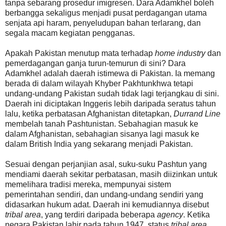
tanpa sebarang prosedur imigresen. Dara Adamkhel boleh
berbangga sekaligus menjadi pusat perdagangan utama
senjata api haram, penyeludupan bahan terlarang, dan
segala macam kegiatan pengganas.
Apakah Pakistan menutup mata terhadap
home industry
dan
pemerdagangan ganja turun-temurun di sini? Dara
Adamkhel adalah daerah istimewa di Pakistan. Ia memang
berada di dalam wilayah Khyber Pakhtunkhwa tetapi
undang-undang Pakistan sudah tidak lagi terjangkau di sini.
Daerah ini diciptakan Inggeris lebih daripada seratus tahun
lalu, ketika perbatasan Afghanistan ditetapkan,
Durrand Line
membelah tanah Pashtunistan. Sebahagian masuk ke
dalam Afghanistan, sebahagian sisanya lagi masuk ke
dalam British India yang sekarang menjadi Pakistan.
Sesuai dengan perjanjian asal, suku-suku Pashtun yang
mendiami daerah sekitar perbatasan, masih diizinkan untuk
memelihara tradisi mereka, mempunyai sistem
pemerintahan sendiri, dan undang-undang sendiri yang
didasarkan hukum adat. Daerah ini kemudiannya disebut
tribal area
, yang terdiri daripada beberapa
agency
. Ketika
negara Pakistan lahir pada tahun 1947, status
tribal area