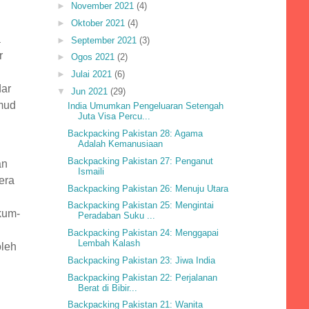
►
November 2021
(4)
►
Oktober 2021
(4)
a
►
September 2021
(3)
r
►
Ogos 2021
(2)
►
Julai 2021
(6)
dar
▼
Jun 2021
(29)
mud
India Umumkan Pengeluaran Setengah
Juta Visa Percu...
Backpacking Pakistan 28: Agama
Adalah Kemanusiaan
Backpacking Pakistan 27: Penganut
an
Ismaili
era
Backpacking Pakistan 26: Menuju Utara
Backpacking Pakistan 25: Mengintai
kum-
Peradaban Suku ...
Backpacking Pakistan 24: Menggapai
Lembah Kalash
oleh
Backpacking Pakistan 23: Jiwa India
Backpacking Pakistan 22: Perjalanan
Berat di Bibir...
Backpacking Pakistan 21: Wanita