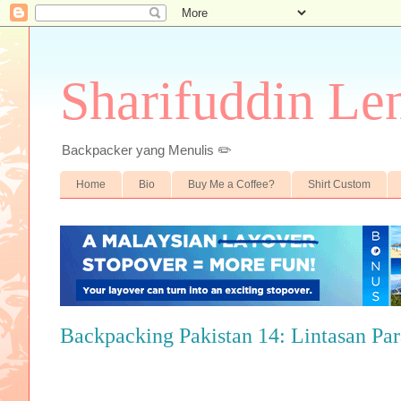
Sharifuddin Le
Backpacker yang Menulis ✏️
Home
Bio
Buy Me a Coffee?
Shirt Custom
Backpacking Pakistan 14: Lintasan Pa