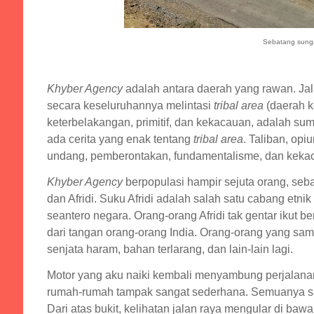
Sebatang sunga
Khyber Agency
adalah antara daerah yang rawan. J
secara keseluruhannya melintasi
tribal area
(daerah k
keterbelakangan, primitif, dan kekacauan, adalah sum
ada cerita yang enak tentang
tribal area
. Taliban, opi
undang, pemberontakan, fundamentalisme, dan kekac
Khyber Agency
berpopulasi hampir sejuta orang, seb
dan Afridi. Suku Afridi adalah salah satu cabang et
seantero negara. Orang-orang Afridi tak gentar ikut
dari tangan orang-orang India. Orang-orang yang sa
senjata haram, bahan terlarang, dan lain-lain lagi.
Motor yang aku naiki kembali menyambung perjalanan
rumah-rumah tampak sangat sederhana. Semuanya satu
Dari atas bukit, kelihatan jalan raya mengular di baw