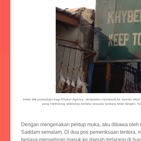
Inilah titik permulaan bagi
Khyber Agency
, sempadan memasuki ke daerah
tribal
yang melindung sekiranya berlaku sesuatu perkara tidak diingini. 
Dengan mengenakan pelitup muka, aku dibawa oleh H
Saddam semalam. Di dua pos pemeriksaan tentera, mot
berjaya menyelinap masuk ke daerah terlarang di hu