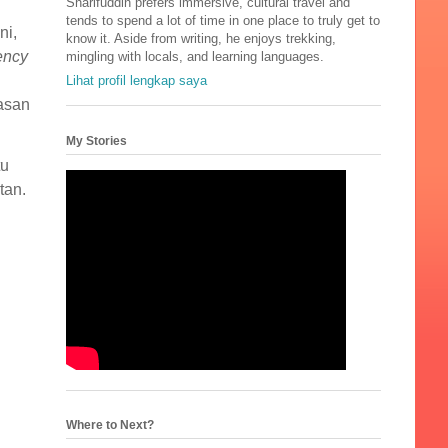
Sharifuddin prefers immersive, cultural travel and
tends to spend a lot of time in one place to truly get to
ni,
know it. Aside from writing, he enjoys trekking,
ency
mingling with locals, and learning languages.
Lihat profil lengkap saya
tasan
My Stories
tu
tan.
Where to Next?