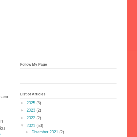
Follow My Page
List of Articles
undang
►
2025
(3)
►
2023
(2)
►
2022
(2)
an
▼
2021
(53)
aku
►
Disember 2021
(2)
l