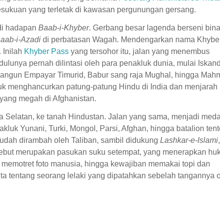
sukuan yang terletak di kawasan pergunungan gersang.
 di hadapan
Baab-i-Khyber
. Gerbang besar lagenda berseni bin
aab-i-Azadi
di perbatasan Wagah. Mendengarkan nama Khybe
 Inilah
Khyber Pass
yang tersohor itu, jalan yang menembus
ulunya pernah dilintasi oleh para penakluk dunia, mulai Iskan
bangun Empayar Timurid, Babur sang raja Mughal, hingga Mah
tuk menghancurkan patung-patung Hindu di India dan menjarah
 yang megah di Afghanistan.
a Selatan, ke tanah Hindustan. Jalan yang sama, menjadi med
kluk Yunani, Turki, Mongol, Parsi, Afghan, hingga batalion tent
sudah dirambah oleh Taliban, sambil didukung
Lashkar-e-Islami
,
tersebut merupakan pasukan suku setempat, yang menerapkan hu
, memotret foto manusia, hingga kewajiban memakai topi dan
ita tentang seorang lelaki yang dipatahkan sebelah tangannya 