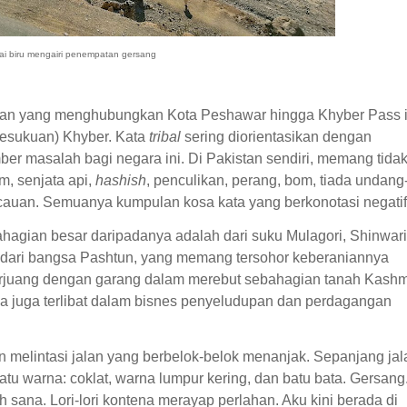
i biru mengairi penempatan gersang
alan yang menghubungkan Kota Peshawar hingga Khyber Pass i
esukuan) Khyber. Kata
tribal
sering diorientasikan dengan
ber masalah bagi negara ini. Di Pakistan sendiri, memang tida
um, senjata api,
hashish
, penculikan, perang, bom, tiada undang
auan. Semuanya kumpulan kosa kata yang berkonotasi negatif
ahagian besar daripadanya adalah dari suku Mulagori, Shinwari
nik dari bangsa Pashtun, yang memang tersohor keberaniannya
 berjuang dengan garang dalam merebut sebahagian tanah Kashm
ma juga terlibat dalam bisnes penyeludupan dan perdagangan
 melintasi jalan yang berbelok-belok menanjak. Sepanjang jal
 warna: coklat, warna lumpur kering, dan batu bata. Gersang
ah sana. Lori-lori kontena merayap perlahan. Aku kini berada di