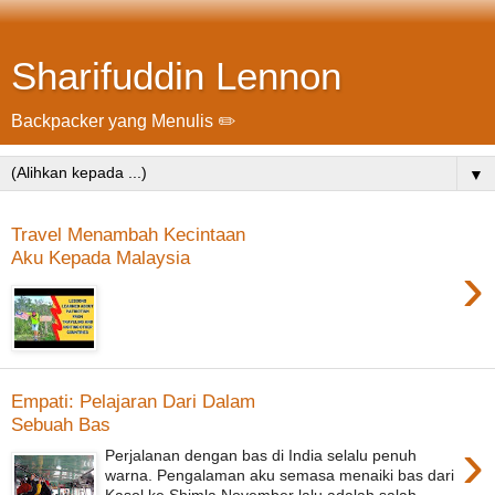
Sharifuddin Lennon
Backpacker yang Menulis ✏️
▼
Travel Menambah Kecintaan
Aku Kepada Malaysia
›
Empati: Pelajaran Dari Dalam
Sebuah Bas
›
Perjalanan dengan bas di India selalu penuh
warna. Pengalaman aku semasa menaiki bas dari