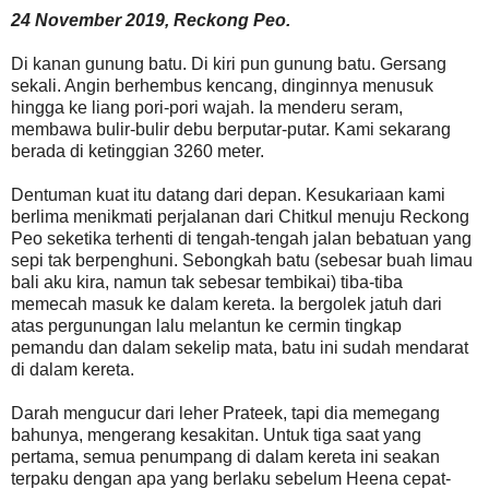
24 November 2019, Reckong Peo.
Di kanan gunung batu. Di kiri pun gunung batu. Gersang
sekali. Angin berhembus kencang, dinginnya menusuk
hingga ke liang pori-pori wajah. Ia menderu seram,
membawa bulir-bulir debu berputar-putar. Kami sekarang
berada di ketinggian 3260 meter.
Dentuman kuat itu datang dari depan. Kesukariaan kami
berlima menikmati perjalanan dari Chitkul menuju Reckong
Peo seketika terhenti di tengah-tengah jalan bebatuan yang
sepi tak berpenghuni. Sebongkah batu (sebesar buah limau
bali aku kira, namun tak sebesar tembikai) tiba-tiba
memecah masuk ke dalam kereta. Ia bergolek jatuh dari
atas pergunungan lalu melantun ke cermin tingkap
pemandu dan dalam sekelip mata, batu ini sudah mendarat
di dalam kereta.
Darah mengucur dari leher Prateek, tapi dia memegang
bahunya, mengerang kesakitan. Untuk tiga saat yang
pertama, semua penumpang di dalam kereta ini seakan
terpaku dengan apa yang berlaku sebelum Heena cepat-