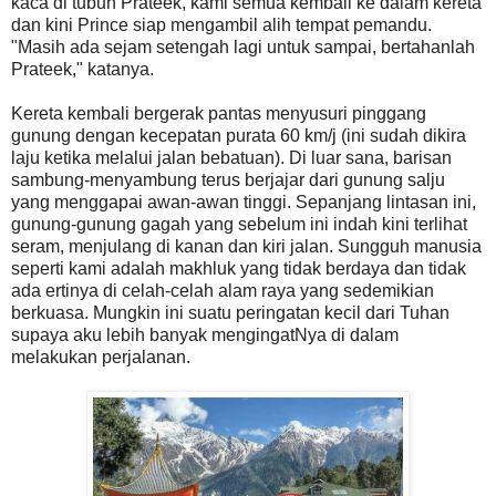
kaca di tubuh Prateek, kami semua kembali ke dalam kereta
dan kini Prince siap mengambil alih tempat pemandu.
"Masih ada sejam setengah lagi untuk sampai, bertahanlah
Prateek," katanya.
Kereta kembali bergerak pantas menyusuri pinggang
gunung dengan kecepatan purata 60 km/j (ini sudah dikira
laju ketika melalui jalan bebatuan). Di luar sana, barisan
sambung-menyambung terus berjajar dari gunung salju
yang menggapai awan-awan tinggi. Sepanjang lintasan ini,
gunung-gunung gagah yang sebelum ini indah kini terlihat
seram, menjulang di kanan dan kiri jalan. Sungguh manusia
seperti kami adalah makhluk yang tidak berdaya dan tidak
ada ertinya di celah-celah alam raya yang sedemikian
berkuasa. Mungkin ini suatu peringatan kecil dari Tuhan
supaya aku lebih banyak mengingatNya di dalam
melakukan perjalanan.