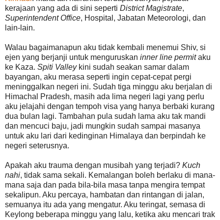
kerajaan yang ada di sini seperti
District Magistrate
,
Superintendent Office
, Hospital, Jabatan Meteorologi, dan
lain-lain.
Walau bagaimanapun aku tidak kembali menemui Shiv, si
ejen yang berjanji untuk menguruskan
inner line permit
aku
ke Kaza.
Spiti Valley
kini sudah seakan samar dalam
bayangan, aku merasa seperti ingin cepat-cepat pergi
meninggalkan negeri ini. Sudah tiga minggu aku berjalan di
Himachal Pradesh, masih ada lima negeri lagi yang perlu
aku jelajahi dengan tempoh visa yang hanya berbaki kurang
dua bulan lagi. Tambahan pula sudah lama aku tak mandi
dan mencuci baju, jadi mungkin sudah sampai masanya
untuk aku lari dari kedinginan Himalaya dan berpindah ke
negeri seterusnya.
Apakah aku trauma dengan musibah yang terjadi?
Kuch
nahi
, tidak sama sekali. Kemalangan boleh berlaku di mana-
mana saja dan pada bila-bila masa tanpa mengira tempat
sekalipun. Aku percaya, hambatan dan rintangan di jalan,
semuanya itu ada yang mengatur. Aku teringat, semasa di
Keylong beberapa minggu yang lalu, ketika aku mencari trak