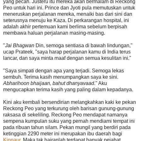
yang pecah. Justeru itu mereka akan bermalam di Reckong
Peo untuk hari ini. Prince dan Jyoti pula memutuskan untuk
meneruskan perjalanan mereka, menaiki bas dari sini dan
seterusnya menuju ke Kaza. Di perkarangan hospital, ini
adalah akhir pertemuan kami berlima sebelum berpisah
membawa haluan perjalanan masing-masing.
"
Jai Bhagwan
Din, semoga sentiasa di bawah lindungan,"
ucap Prateek, "saya harap perjalanan kamu di India terus
lancar, dan saya minta maaf dengan semua kesulitan ini."
"Saya simpati dengan apa yang terjadi. Semoga lekas
sembuh. Terima kasih menumpangkan saya ke sini.
Abharihoon bhaijaan, bahut dhanyavaad
." Aku
mengucapkan terima kasih yang paling dalam kepadanya.
Kini aku kembali bersendirian melangkahkan kaki ke pekan
Reckong Peo yang terkurung oleh barisan gunung-gunung
raksasa di sekeliling. Reckong Peo mendapat namanya
sempena kumpulan suku yang pernah mendiami tempat ini
pada ribuan tahun silam. Pekan mungil yang berdiri pada
ketinggian 2290 meter ini merupakan ibu daerah bagi
Kinnaur
. Maka tak hairanlah terdapat banyak pejabat