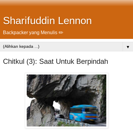
Sharifuddin Lennon
Backpacker yang Menulis ✏️
▼
Chitkul (3): Saat Untuk Berpindah