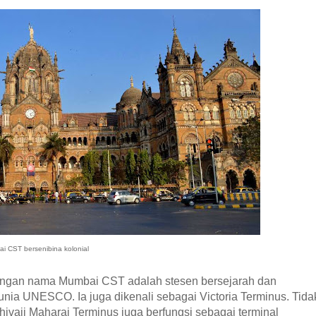
i CST bersenibina kolonial
 dengan nama Mumbai CST adalah stesen bersejarah dan
nia UNESCO. Ia juga dikenali sebagai Victoria Terminus. Tida
ivaji Maharaj Terminus juga berfungsi sebagai terminal