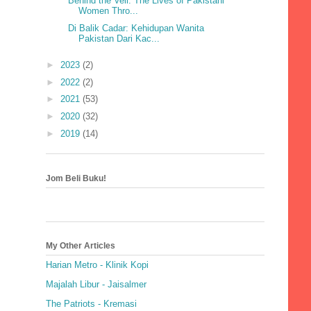
Behind the Veil: The Lives of Pakistani
Women Thro...
Di Balik Cadar: Kehidupan Wanita
Pakistan Dari Kac...
►
2023
(2)
►
2022
(2)
►
2021
(53)
►
2020
(32)
►
2019
(14)
Jom Beli Buku!
My Other Articles
Harian Metro - Klinik Kopi
Majalah Libur - Jaisalmer
The Patriots - Kremasi