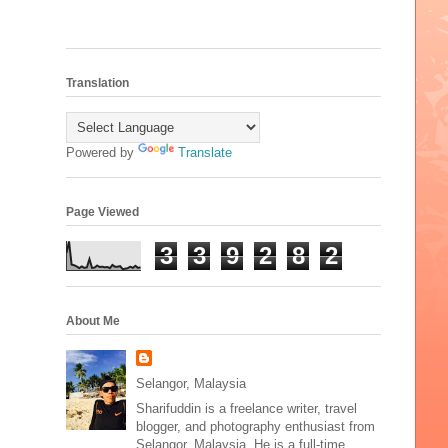
Translation
Powered by
Translate
Page Viewed
3
3
9
2
8
2
About Me
Selangor, Malaysia
Sharifuddin is a freelance writer, travel
blogger, and photography enthusiast from
Selangor, Malaysia. He is a full-time