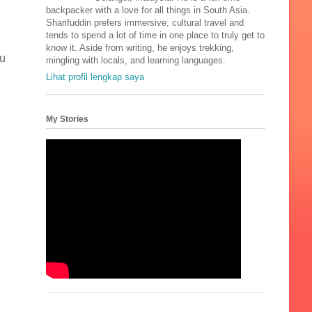
backpacker with a love for all things in South Asia.
Sharifuddin prefers immersive, cultural travel and
tends to spend a lot of time in one place to truly get to
know it. Aside from writing, he enjoys trekking,
cu
mingling with locals, and learning languages.
Lihat profil lengkap saya
My Stories