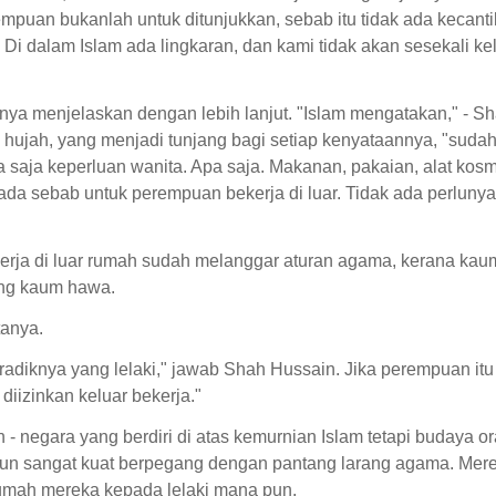
mpuan bukanlah untuk ditunjukkan, sebab itu tidak ada kecant
i dalam Islam ada lingkaran, dan kami tidak akan sesekali ke
nya menjelaskan dengan lebih lanjut. "Islam mengatakan," - S
ujah, yang menjadi tunjang bagi setiap kenyataannya, "suda
 saja keperluan wanita. Apa saja. Makanan, pakaian, alat kosm
ada sebab untuk perempuan bekerja di luar. Tidak ada perlunya
erja di luar rumah sudah melanggar aturan agama, kerana kau
ung kaum hawa.
tanya.
adiknya yang lelaki," jawab Shah Hussain. Jika perempuan itu
diizinkan keluar bekerja."
- negara yang berdiri di atas kemurnian Islam tetapi budaya o
htun sangat kuat berpegang dengan pantang larang agama. Mer
umah mereka kepada lelaki mana pun.