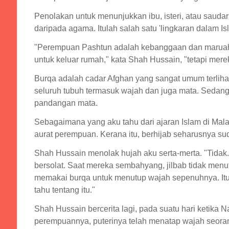
Penolakan untuk menunjukkan ibu, isteri, atau sauda
daripada agama. Itulah salah satu 'lingkaran dalam 
"Perempuan Pashtun adalah kebanggaan dan maruah 
untuk keluar rumah," kata Shah Hussain, "tetapi mere
Burqa adalah cadar Afghan yang sangat umum terliha
seluruh tubuh termasuk wajah dan juga mata. Sedang
pandangan mata.
Sebagaimana yang aku tahu dari ajaran Islam di Mal
aurat perempuan. Kerana itu, berhijab seharusnya su
Shah Hussain menolak hujah aku serta-merta. "Tida
bersolat. Saat mereka sembahyang, jilbab tidak menu
memakai burqa untuk menutup wajah sepenuhnya. Itu
tahu tentang itu."
Shah Hussain bercerita lagi, pada suatu hari ketik
perempuannya, puterinya telah menatap wajah seoran