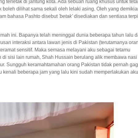
erletak di jantung kota. Ada sebuah ruang khusus untuk tet
boleh dilihat sama sekali oleh lelaki asing. Oleh yang demikia
alam bahasa Pashto disebut
'betak'
disediakan dan sentiasa terp
ah ini. Bapanya telah meninggal dunia beberapa tahun lalu 
san interaksi antara lawan jenis di Pakistan (terutamanya ora
 teramat sensitif. Maka semasa melayani aku sebagai tetamu
 di sisi lain rumah, Shah Hussain berulang alik membawa nasi
i dapur. Sungguh keramahtamahan orang Pakistan tidak pernah gag
ku kenali beberapa jam yang lalu kini sudah memperlakukan ak