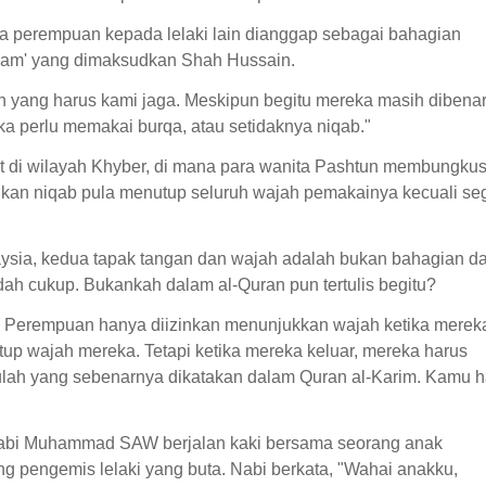
ra perempuan kepada lelaki lain dianggap sebagai bahagian
Islam' yang dimaksudkan Shah Hussain.
yang harus kami jaga. Meskipun begitu mereka masih dibena
ka perlu memakai burqa, atau setidaknya niqab."
t di wilayah Khyber, di mana para wanita Pashtun membungku
kan niqab pula menutup seluruh wajah pemakainya kecuali seg
aysia, kedua tapak tangan dan wajah adalah bukan bahagian da
dah cukup. Bukankah dalam al-Quran pun tertulis begitu?
k. Perempuan hanya diizinkan menunjukkan wajah ketika merek
tup wajah mereka. Tetapi ketika mereka keluar, mereka harus
lah yang sebenarnya dikatakan dalam Quran al-Karim. Kamu h
a Nabi Muhammad SAW berjalan kaki bersama seorang anak
g pengemis lelaki yang buta. Nabi berkata, "Wahai anakku,