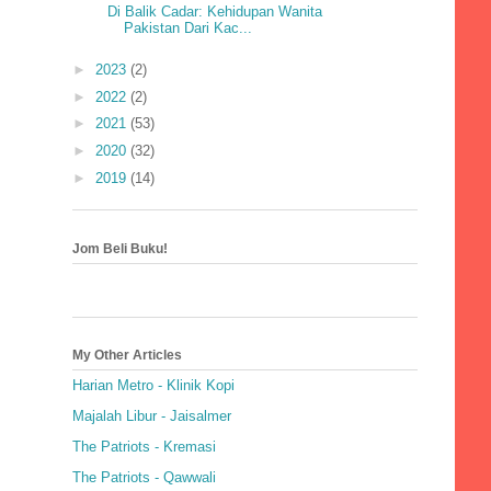
Di Balik Cadar: Kehidupan Wanita
Pakistan Dari Kac...
►
2023
(2)
►
2022
(2)
►
2021
(53)
►
2020
(32)
►
2019
(14)
Jom Beli Buku!
My Other Articles
Harian Metro - Klinik Kopi
Majalah Libur - Jaisalmer
The Patriots - Kremasi
The Patriots - Qawwali