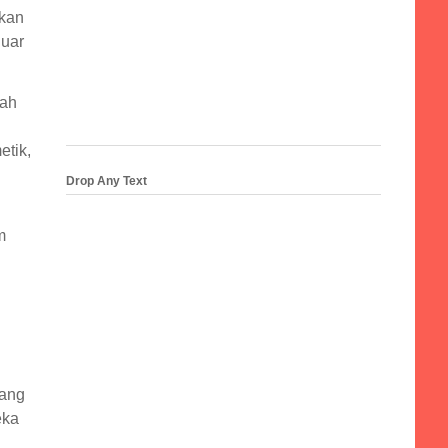
ikan
luar
hah
h
etik,
Drop Any Text
m
rang
eka