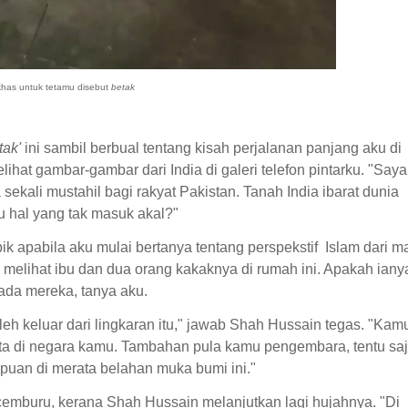
has untuk tetamu disebut
betak
tak'
ini sambil berbual tentang kisah perjalanan panjang aku di
lihat gambar-gambar dari India di galeri telefon pintarku. "Saya
ma sekali mustahil bagi rakyat Pakistan. Tanah India ibarat dunia
u hal yang tak masuk akal?"
ik apabila aku mulai bertanya tentang perspekstif
Islam dari m
melihat ibu dan dua orang kakaknya di rumah ini. Apakah iany
da mereka, tanya aku.
leh keluar dari lingkaran itu," jawab Shah Hussain tegas. "Kam
ita di negara kamu. Tambahan pula kamu pengembara, tentu sa
puan di merata belahan muka bumi ini."
emburu, kerana Shah Hussain melanjutkan lagi hujahnya. "Di