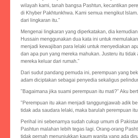
wilayah kami, tanah bangsa Pashtun, kecantikan pere
di Khyber Pakhtunkhwa. Kami semua mengikut Islam. D
dari lingkaran itu."
Mengenai lingkaran yang diperkatakan, dia kemudian
Hussain menggunakan dua kata ini untuk memulakan h
menjadi kewajiban para lelaki untuk menyediakan apa
dan apa pun yang mereka mahukan. Justeru itu tidak 
mereka keluar dari rumah."
Dari sudut pandang pemuda ini, perempuan yang bek
adam diciptakan sebagai penyedia sekaligus pelind
"Bagaimana jika suami perempuan itu mati?" Aku ber
"Perempuan itu akan menjadi tanggungjawab adik ber
tidak ada saudara lelaki, maka barulah perempuan itu 
Perihal ini sebenarnya sudah cukup umum di Pakistan 
Pashtun malahan lebih tegas lagi. Orang-orang Pas
tidak pernah menunjukkan kaum wanita yang ada dir