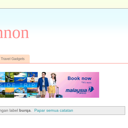
nnon
Travel Gadgets
ngan label
burqa
.
Papar semua catatan