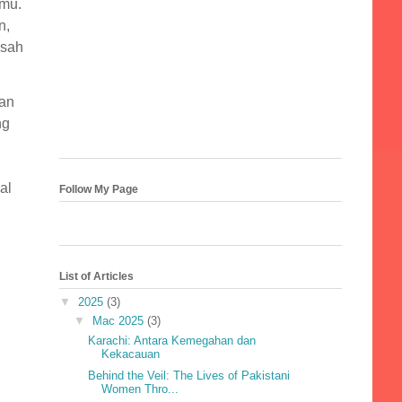
amu.
n,
isah
dan
ng
al
Follow My Page
u
List of Articles
▼
2025
(3)
▼
Mac 2025
(3)
Karachi: Antara Kemegahan dan
Kekacauan
Behind the Veil: The Lives of Pakistani
Women Thro...