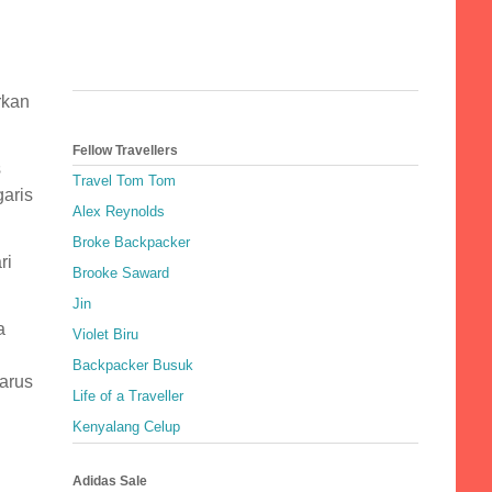
rkan
Fellow Travellers
s
Travel Tom Tom
aris
Alex Reynolds
Broke Backpacker
ri
Brooke Saward
Jin
a
Violet Biru
Backpacker Busuk
arus
Life of a Traveller
Kenyalang Celup
Adidas Sale