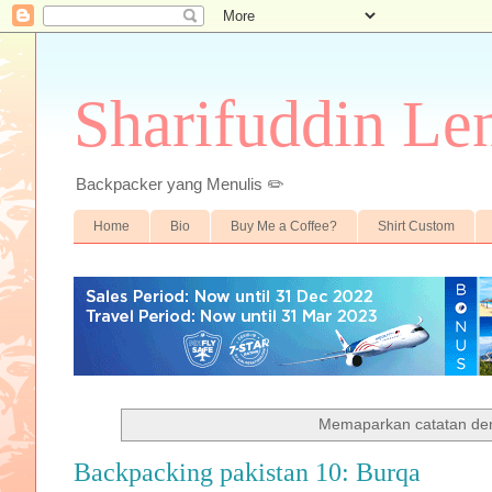
Sharifuddin Le
Backpacker yang Menulis ✏️
Home
Bio
Buy Me a Coffee?
Shirt Custom
Memaparkan catatan de
Backpacking pakistan 10: Burqa