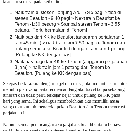
keadaan semasa pada ketika itu;
Naik train di stesen Tanjung Aru - 7:45 pagi > tiba di
stesen Beaufort - 9:40 pagi > Next train Beaufort ke
Tenom -1:30 petang > Sampai stesen Tenom - 3:55
petang. [Perlu bermalam di Tenom]
Naik bas dari KK ke Beaufort (anggaran perjalanan 1
jam 45 minit) > naik train jam 7.50 pagi ke Tenom dan
pulang semula ke Beaufort dengan train jam 1 petang.
[Pulang ke KK dengan bas]
Naik bas pagi dari KK ke Tenom (anggaran perjalanan
3 jam) > naik train jam 1 petang dari Tenom ke
Beaufort. [Pulang ke KK dengan bas]
Selepas berkira-kira dengan bajet dan masa, aku memutuskan untuk
memilih plan yang pertama memandang aku travel tanpa sebarang
itinerari dan tidak perlu terkejar-kejar untuk pulang ke KK pada
hari yang sama. Ini sekaligus membolehkan aku memiliki masa
yang cukup untuk meneroka pekan Beaufort dan Tenom menerusi
perjalanan ini.
Namun semua perancangan aku gagal apabila diberitahu bahawa
perkhidmatan keretapi dari stesen Beaufort ke Tenom telah