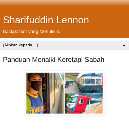
Sharifuddin Lennon
Backpacker yang Menulis ✏️
▼
Panduan Menaiki Keretapi Sabah