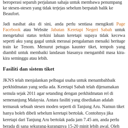
beroperasi separuh perjalanan sahaja untuk membawa penumpang
ke stesen-stesen yang tidak terjejas sebelum berpatah balik ke
Beaufort.
Jadi nasihat aku di sini, anda perlu sentiasa mengikuti
Page
Facebook
atau Website
Jabatan Keretapi Negeri Sabah
untuk
mengetahui status terkini laluan keretapi supaya tidak kecewa
seperti aku yang gagal untuk merasai pengalaman menaiki heritage
train ke Tenom. Menurut petugas kaunter tiket, tempoh yang
diambil untuk membaiki landasan biasanya mengambil masa kira-
kira seminggu atau lebih.
Fasiliti dan sistem tiket
JKNS telah menjalankan pelbagai usaha untuk menambahbaik
perkhidmatan yang sedia ada. Keretapi Sabah telah dijenamakan
semula sejak 2011 agar setanding dengan perkhidmatan rel di
semenanjung Malaysia. Antara fasiliti yang disediakan adalah
termasuk sebuah stesen moden seperti di Tanjung Aru. Namun tiket
hanya boleh dibeli sebelum keretapi bertolak. Contohnya jika
keretapi dari Tanjung Aru bertolak pada jam 7.45 am, anda perlu
berada di sana sekurang-kurangnya 15-20 minit lebih awal. Oleh