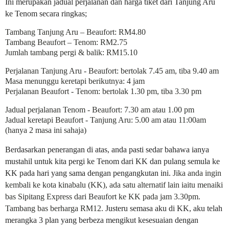
Ini merupakan jadual perjalanan dan harga tiket dari Tanjung Aru
ke Tenom secara ringkas;
Tambang Tanjung Aru – Beaufort: RM4.80
Tambang Beaufort – Tenom: RM2.75
Jumlah tambang pergi & balik: RM15.10
Perjalanan Tanjung Aru - Beaufort: bertolak 7.45 am, tiba 9.40 am
Masa menunggu keretapi berikutnya: 4 jam
Perjalanan Beaufort - Tenom: bertolak 1.30 pm, tiba 3.30 pm
Jadual perjalanan Tenom - Beaufort: 7.30 am atau 1.00 pm
Jadual keretapi Beaufort - Tanjung Aru: 5.00 am atau 11:00am
(hanya 2 masa ini sahaja)
Berdasarkan penerangan di atas, anda pasti sedar bahawa ianya
mustahil untuk kita pergi ke Tenom dari KK dan pulang semula ke
KK pada hari yang sama dengan pengangkutan ini.
Jika anda ingin
kembali ke kota kinabalu (KK), ada satu
alternatif lain iaitu menaiki
bas Sipitang Express dari Beaufort ke KK pada jam 3.30pm.
Tambang bas berharga RM12.
Justeru semasa aku di KK, aku telah
merangka 3 plan yang berbeza mengikut kesesuaian dengan