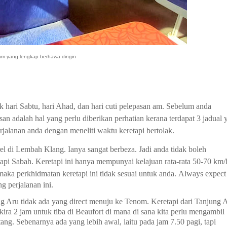
m yang lengkap berhawa dingin
k hari Sabtu, hari Ahad, dan hari cuti pelepasan am.
Sebelum anda
san adalah hal yang perlu diberikan perhatian kerana terdapat 3 jadual 
rjalanan anda dengan meneliti waktu keretapi bertolak.
rel di Lembah Klang. Ianya sangat berbeza. Jadi anda tidak boleh
api Sabah. Keretapi ini hanya mempunyai kelajuan rata-rata 50-70 km/
maka perkhidmatan keretapi ini tidak sesuai untuk anda. A
lways expect
 perjalanan ini.
ng Aru tidak ada yang direct menuju ke Tenom.
Keretapi dari Tanjung 
ira 2 jam untuk tiba di Beaufort di mana di sana kita perlu mengambil
ng. Sebenarnya ada yang lebih awal, iaitu pada jam 7.50 pagi, tapi