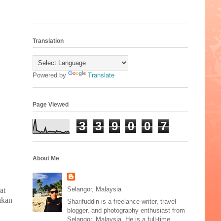
Translation
Powered by
Translate
Page Viewed
3
3
9
0
0
7
About Me
Selangor, Malaysia
at
akan
Sharifuddin is a freelance writer, travel
blogger, and photography enthusiast from
Selangor, Malaysia. He is a full-time