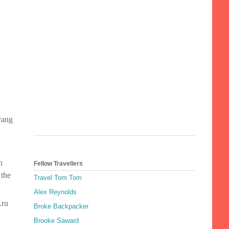
yang
h
Fellow Travellers
 the
Travel Tom Tom
Alex Reynolds
Aru
Broke Backpacker
Brooke Saward