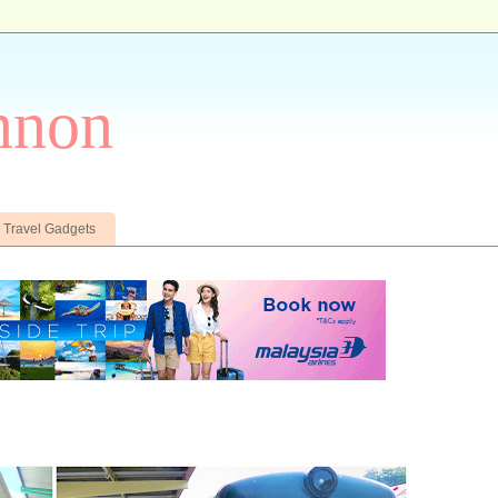
nnon
Travel Gadgets