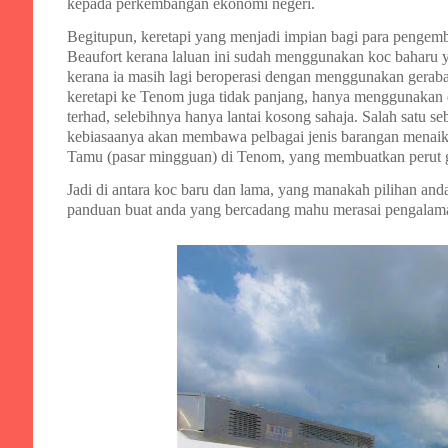
kepada perkembangan ekonomi negeri.
Begitupun, keretapi yang menjadi impian bagi para pengemb
Beaufort kerana laluan ini sudah menggunakan koc baharu y
kerana ia masih lagi beroperasi dengan menggunakan geraba
keretapi ke Tenom juga tidak panjang, hanya menggunakan
terhad, selebihnya hanya lantai kosong sahaja. Salah satu 
kebiasaanya akan membawa pelbagai jenis barangan menaiki k
Tamu (pasar mingguan) di Tenom, yang membuatkan perut g
Jadi di antara koc baru dan lama, yang manakah pilihan an
panduan buat anda yang bercadang mahu merasai pengalaman