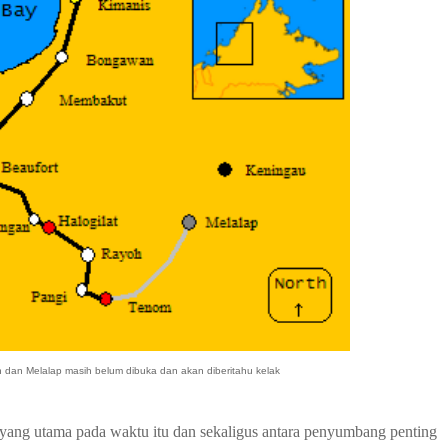
 dan Melalap masih belum dibuka dan akan diberitahu kelak
 yang utama pada waktu itu dan sekaligus antara penyumbang penting