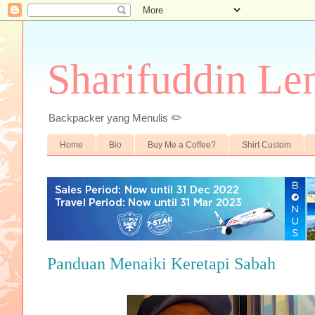
Sharifuddin Le
Backpacker yang Menulis ✏️
Home
Bio
Buy Me a Coffee?
Shirt Custom
Panduan Menaiki Keretapi Sabah