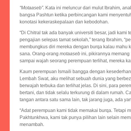
“Motaaseb”
. Kata ini meluncur dari mulut Ibrahim, a
bangsa Pashtun ketika perbincangan kami menyentuh
konotasi kekeraskepalaan dan kebodohan.
“Di Chitral tak ada banyak universiti besar, jadi kam
pengajian selepas tamat sekolah,” terang Ibrahim, “
membungkus diri mereka dengan burqa kalau mahu kelu
sana. Orang-orang
motaaseb
ini, pikirannya memang 
sampai wajah seorang perempuan terlihat, mereka ka
Kaum perempuan Ismaili bangga dengan kesederhana
Lembah Swat, aku melihat sebuah dunia yang berbez
berwajah terbuka dan terlihat jelas. Di sini, para pe
bertani, dan tidak selalu terkurung di dalam rumah.
tangan antara satu sama lain, tak jarang juga, ada ya
“Adat perempuan kami tidak memakai burqa. Tetapi mu
Pakhtunkhwa, kami tak punya pilihan lain selain me
menambah.