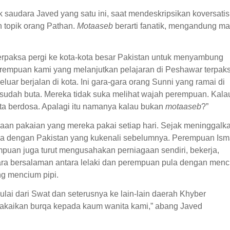
nak saudara Javed yang satu ini, saat mendeskripsikan koversati
 topik orang Pathan.
Motaaseb
berarti fanatik, mengandung m
i terpaksa pergi ke kota-kota besar Pakistan untuk menyambung
perempuan kami yang melanjutkan pelajaran di Peshawar terpak
ar berjalan di kota. Ini gara-gara orang Sunni yang ramai di
sudah buta. Mereka tidak suka melihat wajah perempuan. Kala
ta berdosa. Apalagi itu namanya kalau bukan
motaaseb
?”
an pakaian yang mereka pakai setiap hari. Sejak meninggalk
a dengan Pakistan yang kukenali sebelumnya. Perempuan Isma
rempuan juga turut mengusahakan perniagaan sendiri, bekerja,
 Cara bersalaman antara lelaki dan perempuan pula dengan men
ng mencium pipi.
lai dari Swat dan seterusnya ke lain-lain daerah Khyber
makaikan burqa kepada kaum wanita kami,” abang Javed