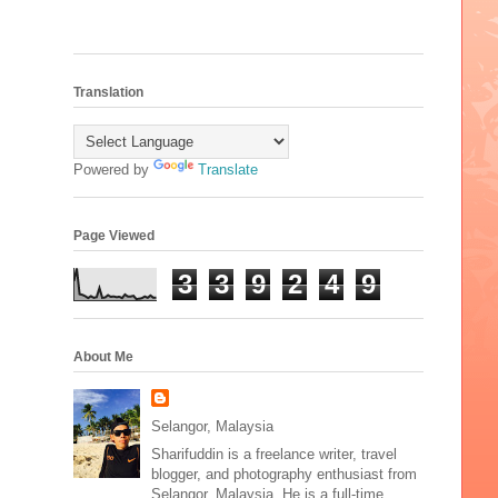
Translation
Powered by
Translate
Page Viewed
3
3
9
2
4
9
About Me
Selangor, Malaysia
Sharifuddin is a freelance writer, travel
blogger, and photography enthusiast from
Selangor, Malaysia. He is a full-time