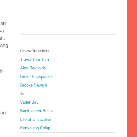
kan
ka
an,
yang
Fellow Travellers
Travel Tom Tom
Alex Reynolds
h-
Broke Backpacker
Brooke Saward
Jin
Violet Biru
Backpacker Busuk
gan
Life of a Traveller
Kenyalang Celup