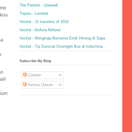
The Patriots - Qawwali
sme
Tripoto - Lombok
akna
Vocket - 21 travelers of 2016
Vocket - AirAsia Refund
Vocket - Menginap Bersama Etnik Hmong di Sapa
sa
Vocket - Tip Survival Overnight Bus di Indochina
u
Subscribe My Blog
an
Catatan
ili
Semua Ulasan
cium