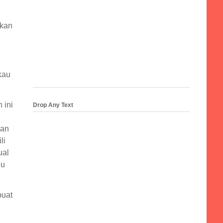
ukan
kau
 ini
Drop Any Text
ran
li
ual
ju
buat