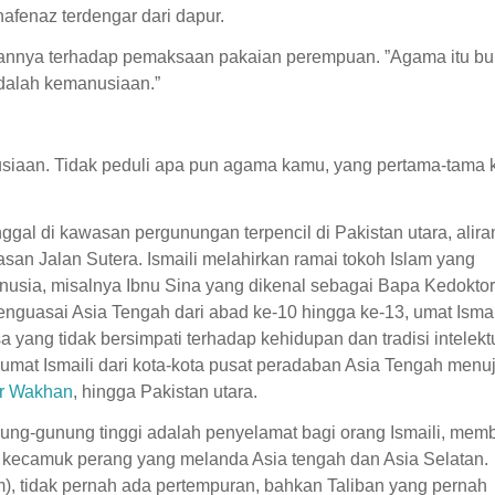
hafenaz terdengar dari dapur.
uannya terhadap pemaksaan pakaian perempuan. ”Agama itu b
adalah kemanusiaan.”
siaan. Tidak peduli apa pun agama kamu, yang pertama-tama 
gal di kawasan pergunungan terpencil di Pakistan utara, aliran
n Jalan Sutera. Ismaili melahirkan ramai tokoh Islam yang
nusia, misalnya Ibnu Sina yang dikenal sebagai Bapa Kedokto
menguasai Asia Tengah dari abad ke-10 hingga ke-13, umat Ismai
yang tidak bersimpati terhadap kehidupan dan tradisi intelekt
umat Ismaili dari kota-kota pusat peradaban Asia Tengah menu
or Wakhan
, hingga Pakistan utara.
unung-gunung tinggi adalah penyelamat bagi orang Ismaili, mem
rta kecamuk perang yang melanda Asia tengah dan Asia Selatan.
m), tidak pernah ada pertempuran, bahkan Taliban yang pernah