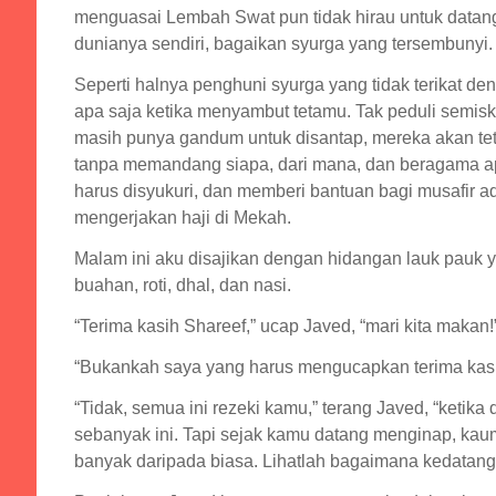
menguasai Lembah Swat pun tidak hirau untuk datang 
dunianya sendiri, bagaikan syurga yang tersembunyi.
Seperti halnya penghuni syurga yang tidak terikat de
apa saja ketika menyambut tetamu. Tak peduli semis
masih punya gandum untuk disantap, mereka akan te
tanpa memandang siapa, dari mana, dan beragama ap
harus disyukuri, dan memberi bantuan bagi musafir 
mengerjakan haji di Mekah.
Malam ini aku disajikan dengan hidangan lauk pauk y
buahan, roti, dhal, dan nasi.
“Terima kasih Shareef,” ucap Javed, “mari kita makan!
“Bukankah saya yang harus mengucapkan terima kasi
“Tidak, semua ini rezeki kamu,” terang Javed, “ketika
sebanyak ini. Tapi sejak kamu datang menginap, ka
banyak daripada biasa. Lihatlah bagaimana kedatan