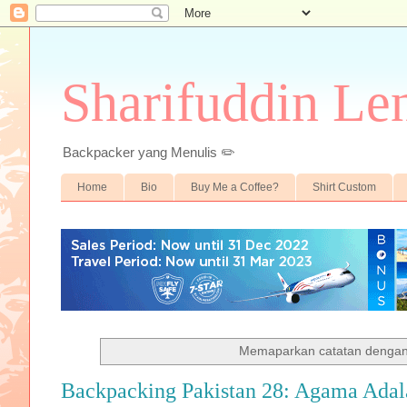
Sharifuddin Le
Backpacker yang Menulis ✏️
Home
Bio
Buy Me a Coffee?
Shirt Custom
Memaparkan catatan dengan
Backpacking Pakistan 28: Agama Ada