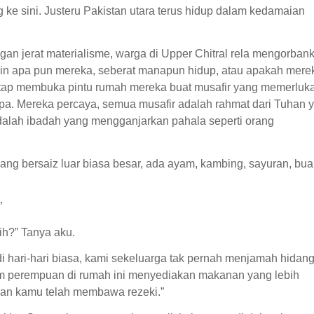
ke sini. Justeru Pakistan utara terus hidup dalam kedamaian
ngan jerat materialisme, warga di Upper Chitral rela mengorban
kin apa pun mereka, seberat manapun hidup, atau apakah mere
tap membuka pintu rumah mereka buat musafir yang memerluk
a. Mereka percaya, semua musafir adalah rahmat dari Tuhan 
adalah ibadah yang mengganjarkan pahala seperti orang
ang bersaiz luar biasa besar, ada ayam, kambing, sayuran, bua
”
h?” Tanya aku.
 di hari-hari biasa, kami sekeluarga tak pernah menjamah hidan
um perempuan di rumah ini menyediakan makanan yang lebih
gan kamu telah membawa rezeki.”