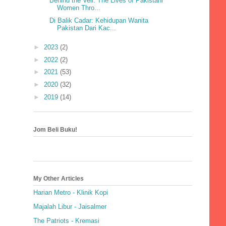
Behind the Veil: The Lives of Pakistani
Women Thro...
Di Balik Cadar: Kehidupan Wanita
Pakistan Dari Kac...
►
2023
(2)
►
2022
(2)
►
2021
(53)
►
2020
(32)
►
2019
(14)
Jom Beli Buku!
My Other Articles
Harian Metro - Klinik Kopi
Majalah Libur - Jaisalmer
The Patriots - Kremasi