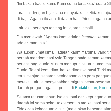
“Ini bukan tradisi kami. Kami cuma terpaksa,” suara S
Ibrahim, dengan bijaksana menyatakan ketidaksetuj
di baju. Agama itu ada di dalam hati. Prinsip agama 
Lalu aku bertanya tentang inti ajaran Ismaili.
Dia menjawab, “Agama kami adalah
insaniat
, kemanu
adalah manusia.”
Walaupun umat Ismaili adalah kaum marginal yang ting
pernah mendominasi Asia Tengah pada zaman keemasa
berjasa bagi dunia Muslim mahupun seluruh umat ma
Dunia. Tetapi kemudian, ketika dinasti-dinasti Turki 
terus menjadi sasaran penindasan oleh para penguasa 
mereka. Lalu ia menyebabkan migrasi besar-besaran 
daerah pergunungan terpencil di
Badakhshan
,
Korid
Selama ratusan tahun, isolasi total dari kepungan g
daerah ini sama sekali tak tersentuh radikalisasi se
Tidak ada kekacauan di sini (melainkan bencana ala