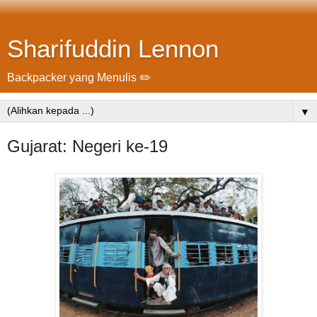
Sharifuddin Lennon
Backpacker yang Menulis ✏️
▼
Gujarat: Negeri ke-19