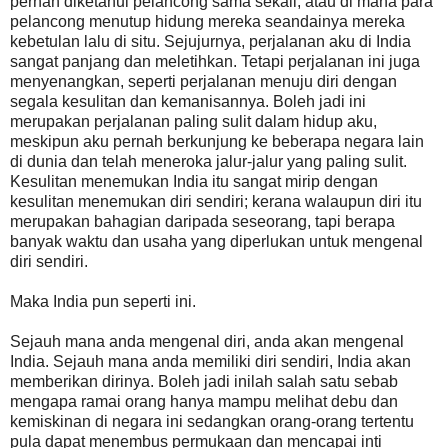
pernah diketahui pelancong sama sekali, atau di mana para
pelancong menutup hidung mereka seandainya mereka
kebetulan lalu di situ. Sejujurnya, perjalanan aku di India
sangat panjang dan meletihkan. Tetapi perjalanan ini juga
menyenangkan, seperti perjalanan menuju diri dengan
segala kesulitan dan kemanisannya. Boleh jadi ini
merupakan perjalanan paling sulit dalam hidup aku,
meskipun aku pernah berkunjung ke beberapa negara lain
di dunia dan telah meneroka jalur-jalur yang paling sulit.
Kesulitan menemukan India itu sangat mirip dengan
kesulitan menemukan diri sendiri; kerana walaupun diri itu
merupakan bahagian daripada seseorang, tapi berapa
banyak waktu dan usaha yang diperlukan untuk mengenal
diri sendiri.
Maka India pun seperti ini.
Sejauh mana anda mengenal diri, anda akan mengenal
India. Sejauh mana anda memiliki diri sendiri, India akan
memberikan dirinya. Boleh jadi inilah salah satu sebab
mengapa ramai orang hanya mampu melihat debu dan
kemiskinan di negara ini sedangkan orang-orang tertentu
pula dapat menembus permukaan dan mencapai inti