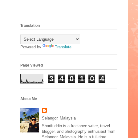
Translation
Powered by
Translate
Page Viewed
3
4
0
1
0
4
About Me
Selangor, Malaysia
Sharifuddin is a freelance writer, travel
blogger, and photography enthusiast from
Selangor, Malaysia. He is a full-time