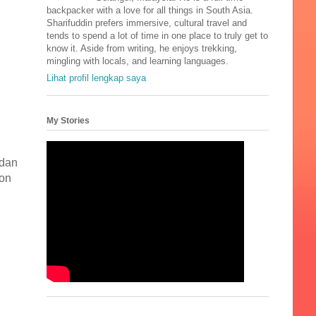
backpacker with a love for all things in South Asia.
Sharifuddin prefers immersive, cultural travel and
tends to spend a lot of time in one place to truly get to
know it. Aside from writing, he enjoys trekking,
mingling with locals, and learning languages.
Lihat profil lengkap saya
My Stories
 dan
zon