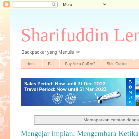
Sharifuddin Le
Backpacker yang Menulis ✏️
Home
Bio
Buy Me a Coffee?
Shirt Custom
Memaparkan catatan denga
Mengejar Impian: Mengembara Ketika