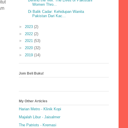
Behind the Veil: The Lives of Pakistani
tut
Women Thro...
lam
Di Balik Cadar: Kehidupan Wanita
Pakistan Dari Kac...
►
2023
(2)
►
2022
(2)
►
2021
(53)
►
2020
(32)
►
2019
(14)
Jom Beli Buku!
My Other Articles
Harian Metro - Klinik Kopi
Majalah Libur - Jaisalmer
The Patriots - Kremasi