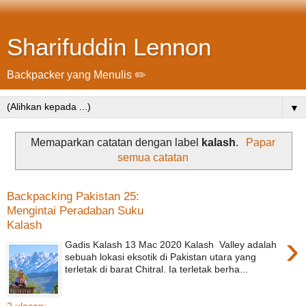
Sharifuddin Lennon
Backpacker yang Menulis ✏️
▼
Memaparkan catatan dengan label
kalash
.
Papar
semua catatan
Backpacking Pakistan 25:
Mengintai Peradaban Suku
Kalash
›
Gadis Kalash 13 Mac 2020 Kalash Valley adalah
sebuah lokasi eksotik di Pakistan utara yang
terletak di barat Chitral. Ia terletak berha...
2 ulasan: