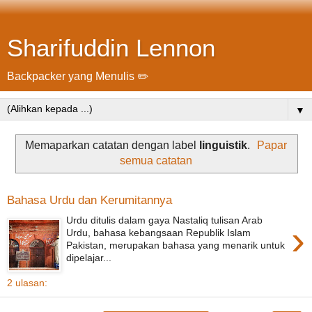
Sharifuddin Lennon
Backpacker yang Menulis ✏️
▼
Memaparkan catatan dengan label
linguistik
.
Papar
semua catatan
Bahasa Urdu dan Kerumitannya
Urdu ditulis dalam gaya Nastaliq tulisan Arab
›
Urdu, bahasa kebangsaan Republik Islam
Pakistan, merupakan bahasa yang menarik untuk
dipelajar...
2 ulasan: