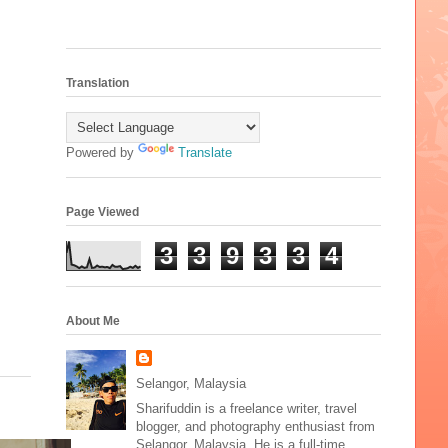
Translation
Powered by
Translate
Page Viewed
3
3
9
3
3
4
About Me
Selangor, Malaysia
Sharifuddin is a freelance writer, travel
blogger, and photography enthusiast from
Selangor, Malaysia. He is a full-time