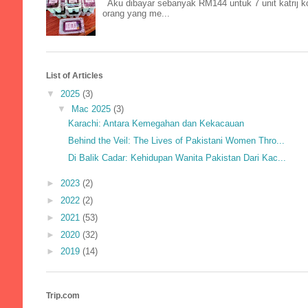
Aku dibayar sebanyak RM144 untuk 7 unit katrij k
orang yang me...
List of Articles
▼
2025
(3)
▼
Mac 2025
(3)
Karachi: Antara Kemegahan dan Kekacauan
Behind the Veil: The Lives of Pakistani Women Thro...
Di Balik Cadar: Kehidupan Wanita Pakistan Dari Kac...
►
2023
(2)
►
2022
(2)
►
2021
(53)
►
2020
(32)
►
2019
(14)
Trip.com