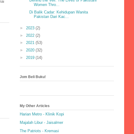
Behind the Veil: The Lives of Pakistani
mai
Women Thro...
Di Balik Cadar: Kehidupan Wanita
Pakistan Dari Kac...
►
2023
(2)
►
2022
(2)
►
2021
(53)
►
2020
(32)
►
2019
(14)
Jom Beli Buku!
My Other Articles
Harian Metro - Klinik Kopi
Majalah Libur - Jaisalmer
The Patriots - Kremasi