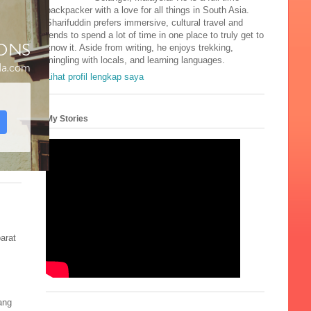
backpacker with a love for all things in South Asia.
Sharifuddin prefers immersive, cultural travel and
tends to spend a lot of time in one place to truly get to
know it. Aside from writing, he enjoys trekking,
mingling with locals, and learning languages.
Lihat profil lengkap saya
My Stories
arat
ang