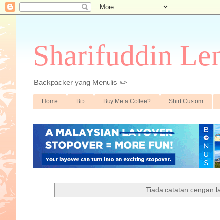
Sharifuddin Le
Backpacker yang Menulis ✏️
Home
Bio
Buy Me a Coffee?
Shirt Custom
Tiada catatan dengan l