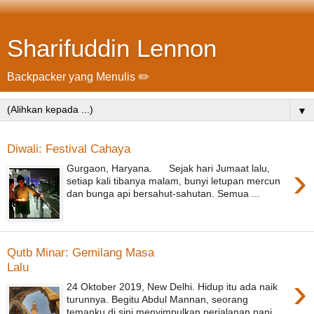
Sharifuddin Lennon
Backpacker yang Menulis ✏️
▼
Diwali: Festival Cahaya
›
Gurgaon, Haryana. Sejak hari Jumaat lalu,
setiap kali tibanya malam, bunyi letupan mercun
dan bunga api bersahut-sahutan. Semua ...
Qutb Minar: Gemilang Masa
Lalu
›
24 Oktober 2019, New Delhi. Hidup itu ada naik
turunnya. Begitu Abdul Mannan, seorang
temanku di sini menyimpulkan perjalanan panj...